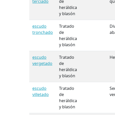
terciado
de
qu
heráldica
y blasón
escudo
Tratado
Di
tronchado
de
ab
heráldica
y blasón
escudo
Tratado
He
vergetado
de
heráldica
y blasón
escudo
Tratado
Se
villetado
de
ve
heráldica
y blasón