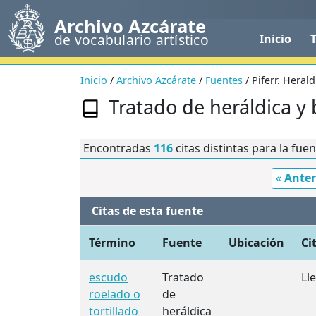
Archivo Azcárate
de vocabulario artístico
Inicio
Inicio
/
Archivo Azcárate
/
Fuentes
/ Piferr. Herald
Tratado de heráldica y
Encontradas
116
citas distintas para la fue
«
Anter
Citas de esta fuente
Término
Fuente
Ubicación
Ci
escudo
Tratado
Ll
roelado o
de
tortillado
heráldica