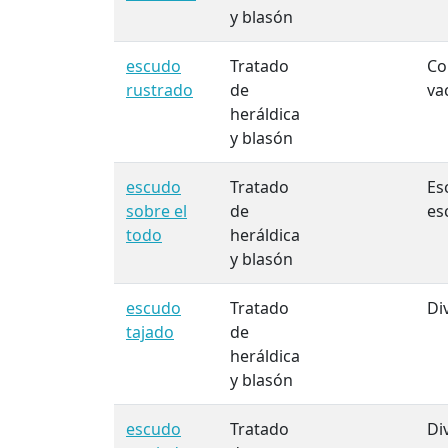
y blasón
escudo
Tratado
Co
rustrado
de
va
heráldica
y blasón
escudo
Tratado
Es
sobre el
de
es
todo
heráldica
y blasón
escudo
Tratado
Di
tajado
de
heráldica
y blasón
escudo
Tratado
Di