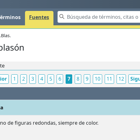
Términos
Fuentes
.Blas.
 blasón
nte
ior
1
2
3
4
5
6
7
8
9
10
11
12
Sig
ta
eno de figuras redondas, siempre de color.