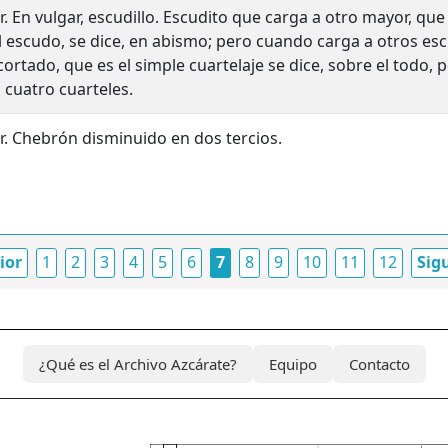
r. En vulgar, escudillo. Escudito que carga a otro mayor, qu
l escudo, se dice, en abismo; pero cuando carga a otros es
 cortado, que es el simple cuartelaje se dice, sobre el todo,
s cuatro cuarteles.
r. Chebrón disminuido en dos tercios.
ior
1
2
3
4
5
6
7
8
9
10
11
12
Sig
¿Qué es el Archivo Azcárate?
Equipo
Contacto