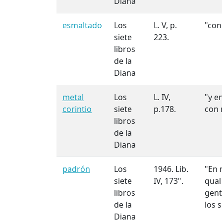
Diana
esmaltado
Los
L. V, p.
"con
siete
223.
libros
de la
Diana
metal
Los
L. IV,
"y e
corintio
siete
p.178.
con 
libros
de la
Diana
padrón
Los
1946. Lib.
"En 
siete
IV, 173".
qual
libros
gent
de la
los 
Diana