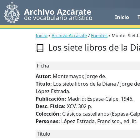
Archivo Azcárate
de vocabulario artístico
Inicio
Inicio
/
Archivo Azcárate
/
Fuentes
/ Monte. Siet.L
Los siete libros de la D
Ficha
Autor:
Montemayor, Jorge de.
Título:
Los siete libros de la Diana / Jorge 
López Estrada.
Publicación:
Madrid: Espasa-Calpe, 1946.
Desc. Física:
XCV, 302 p.
Colección:
Clásicos castellanos (Espasa-Calp
Personas:
López Estrada, Francisco., ed. lit.
Título