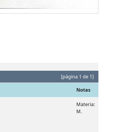
[página 1 de 1]
Notas
Materia:
M.