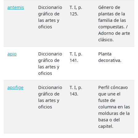
antemis
Diccionario
T. I, p.
Género de
gráfico de
125.
plantas de la
las artes y
familia de las
oficios
compuestas. /
Adorno de arte
clásico.
apio
Diccionario
T. I, p.
Planta
gráfico de
141.
decorativa.
las artes y
oficios
apofige
Diccionario
T. I, p.
Perfil cóncavo
gráfico de
143.
que une el
las artes y
fuste de
oficios
columna en las
molduras de la
basa o del
capitel.