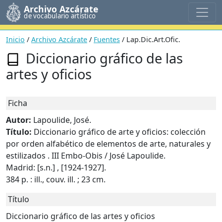
Archivo Azcárate
de vocabulario artístico
Inicio
/
Archivo Azcárate
/
Fuentes
/ Lap.Dic.Art.Ofic.
Diccionario gráfico de las
artes y oficios
Ficha
Autor:
Lapoulide, José.
Título:
Diccionario gráfico de arte y oficios: colección
por orden alfabético de elementos de arte, naturales y
estilizados . III Embo-Obis / José Lapoulide.
Madrid: [s.n.] , [1924-1927].
384 p. : ill., couv. ill. ; 23 cm.
Título
Diccionario gráfico de las artes y oficios