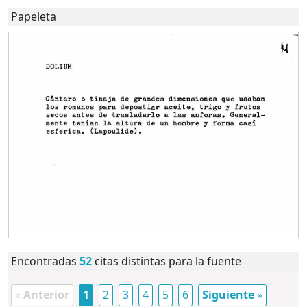
Papeleta
Encontradas
52
citas distintas para la fuente
«
Anterior
1
2
3
4
5
6
Siguiente
»