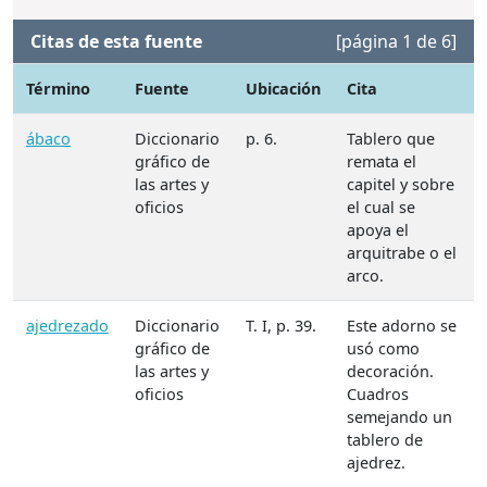
Citas de esta fuente
[página 1 de 6]
Término
Fuente
Ubicación
Cita
ábaco
Diccionario
p. 6.
Tablero que
gráfico de
remata el
las artes y
capitel y sobre
oficios
el cual se
apoya el
arquitrabe o el
arco.
ajedrezado
Diccionario
T. I, p. 39.
Este adorno se
gráfico de
usó como
las artes y
decoración.
oficios
Cuadros
semejando un
tablero de
ajedrez.