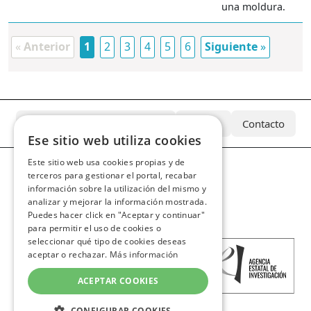
una moldura.
«
Anterior
1
2
3
4
5
6
Siguiente
»
¿Qué es el Archivo Azcárate?
Equipo
Contacto
Ese sitio web utiliza cookies
Este sitio web usa cookies propias y de
terceros para gestionar el portal, recabar
información sobre la utilización del mismo y
analizar y mejorar la información mostrada.
Puedes hacer click en "Aceptar y continuar"
para permitir el uso de cookies o
seleccionar qué tipo de cookies deseas
aceptar o rechazar.
Más información
ACEPTAR COOKIES
CONFIGURAR COOKIES