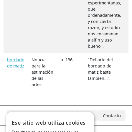
esperimentadas,
que
ordenadamente,
y con cierta
razon, y estudio
nos encaminan
a alfin y uso
bueno".
bordado
Noticia
p. 136.
"Del arte del
M
de matiz
para la
bordado de
M
estimación
matiz baste
de las
tambien…".
artes
¿Qué es el Archivo Azcárate?
Equipo
Contacto
Ese sitio web utiliza cookies
Este sitio web usa cookies propias y de