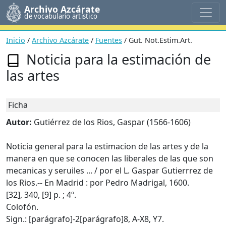
Archivo Azcárate
de vocabulario artístico
Inicio
/
Archivo Azcárate
/
Fuentes
/ Gut. Not.Estim.Art.
Noticia para la estimación de
las artes
Ficha
Autor:
Gutiérrez de los Rios, Gaspar (1566-1606)
Noticia general para la estimacion de las artes y de la
manera en que se conocen las liberales de las que son
mecanicas y seruiles ... / por el L. Gaspar Gutierrrez de
los Rios.-- En Madrid : por Pedro Madrigal, 1600.
[32], 340, [9] p. ; 4º.
Colofón.
Sign.: [parágrafo]-2[parágrafo]8, A-X8, Y7.