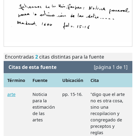
Encontradas
2
citas distintas para la fuente
Citas de esta fuente
[página 1 de 1]
Término
Fuente
Ubicación
Cita
N
arte
Noticia
pp. 15-16.
"digo que el arte
para la
no es otra cosa,
estimación
sino una
de las
recopilacion y
artes
congregado de
preceptos y
reglas