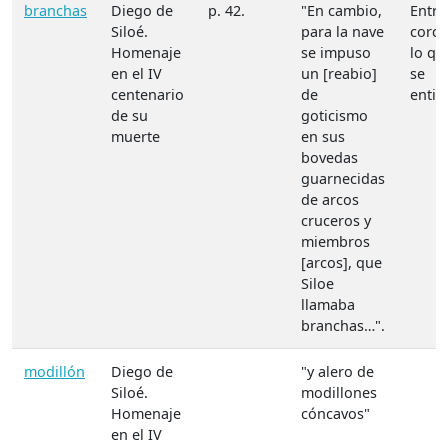
branchas
Diego de
p. 42.
"En cambio,
Entre
Siloé.
para la nave
corch
Homenaje
se impuso
lo qu
en el IV
un [reabio]
se
centenario
de
entie
de su
goticismo
muerte
en sus
bovedas
guarnecidas
de arcos
cruceros y
miembros
[arcos], que
Siloe
llamaba
branchas…".
modillón
Diego de
"y alero de
Siloé.
modillones
Homenaje
cóncavos"
en el IV