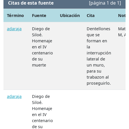
Citas de esta fuente
[página 1 de 1]
Término
Fuente
Ubicación
Cita
Nota
adaraja
Diego de
Dentellones
Mater
Siloé.
que se
M, A.
Homenaje
forman en
en el IV
la
centenario
interrupción
de su
lateral de
muerte
un muro,
para su
trabazon al
proseguirlo.
adaraja
Diego de
Siloé.
Homenaje
en el IV
centenario
de su