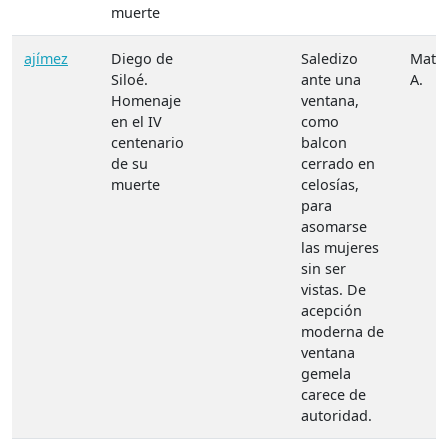
muerte
ajímez
Diego de
Saledizo
Mater
Siloé.
ante una
A.
Homenaje
ventana,
en el IV
como
centenario
balcon
de su
cerrado en
muerte
celosías,
para
asomarse
las mujeres
sin ser
vistas. De
acepción
moderna de
ventana
gemela
carece de
autoridad.