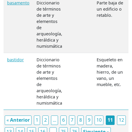
basamento
Diccionario
Parte baja de
de términos
un edificio o
de arte y
retablo.
elementos
de
arqueología,
heráldica y
numismática
bastidor
Diccionario
Esqueleto en
de términos
madera,
de arte y
hierro, de un
elementos
vano, un
de
mueble, etc.
arqueología,
heráldica y
numismática
«
Anterior
1
2
...
6
7
8
9
10
11
12
13
14
15
16
...
75
76
Siguiente
»