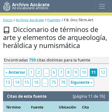
Archivo Azcárate
de vocabulario artístico
Inicio
/
Archivo Azcárate
/
Fuentes
/ F.B. Dicc.Térm.Art.
Diccionario de términos de
arte y elementos de arqueología,
heráldica y numismática
Encontradas
759
citas distintas para la fuente
«
Anterior
1
2
...
6
7
8
9
10
11
12
13
14
15
16
...
75
76
Siguiente
»
Citas de esta fuente
[página 11 de 76]
Término
Fuente
Ubicación
Cita